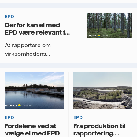
EPD
Derfor kan el med
EPD være relevant for
din virksomhed
At rapportere om
virksomhedens
miljøarbejde er i dag en
central del af...
EPD
EPD
Fordelene ved at
Fra produktion til
vælge el med EPD
rapportering.