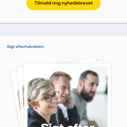
Vattenfalls salg til store virksomheder kan sende
nyhedsbrevet til dig, har vi brug for dine oplysninger.
Vi sporer e-mails for at måle og analysere deres
performance, herunder åbningsrate og klikrate. Dine
oplysninger vil udelukkende blive anvendt til at
sende nyhedsbrevet. Dine oplysninger vil ikke blive
delt med tredjepart, og du kan til enhver tid trække
Sigt efterhalvdelen
dit samtykke tilbage. Læs vores
persondatapolitik
for
mere information om, hvordan Vattenfall behandler
dine personoplysninger.
Jeg giver samtykke til, at Vattenfall må behandle
mine personoplysninger med henblik på at sende
mig nyhedsbrevet.