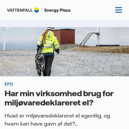
Start
Videnscenter
Fordybning
Kundecases
Guides
EPD
Om os
Har min virksomhed brug for
Artikler
miljøvaredeklareret el?
Vattenfall.dk
Hvad er miljøvaredeklareret el egentlig, og
hvem kan have gavn af det?...