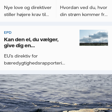
Sporbarhed i el
Nye love og direktiver
Hvordan ved du, hvor
med OG og EPD
stiller højere krav til
din strøm kommer fra
virksomhedernes...
– og hvilken
miljøpåvirkning den
EPD
har?...
Kan den el, du vælger,
give dig en
konkurrencefordel?
EU’s direktiv for
bæredygtighedsrapportering
øger kravene til
dokumentation af...