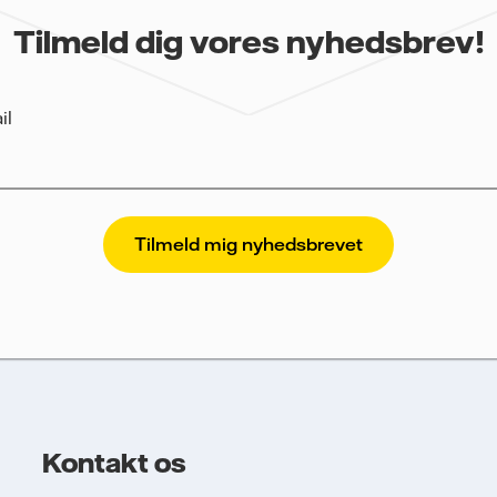
Tilmeld dig vores nyhedsbrev!
il
skytter og respekterer dit privatliv. For at Vattenfalls salg til store
hedsbrevet til dig, har vi brug for dine oplysninger. Vi sporer e-mai
lysere deres performance, herunder åbningsrate og klikrate. Dine 
nde blive anvendt til at sende nyhedsbrevet. Dine oplysninger vil ik
rt, og du kan til enhver tid trække dit samtykke tilbage. Læs vores
olitik
for mere information om, hvordan Vattenfall behandler dine
ninger.
r samtykke til, at Vattenfall må behandle mine personoplysninger 
 mig nyhedsbrevet.
Kontakt os