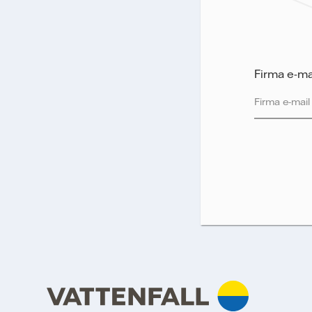
Firma e-ma
Vattenfall be
kan sende ny
måle og ana
vil udelukke
med tredjepa
persondatap
personoplys
Jeg give
på at sende