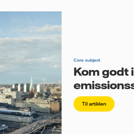
Core subject
Kom godt 
emissions
Til artiklen