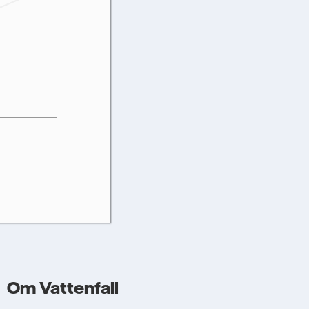
 virksomheder
ls for at
oplysninger
ke blive delt
med henblik
Om Vattenfall