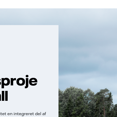
sproje
ll
tet en integreret del af