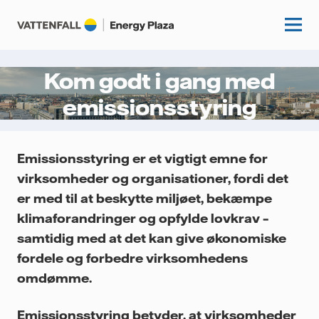
Kom godt i gang med
emissionsstyring
Start
Videnscenter
Emissionsstyring er et vigtigt emne for
virksomheder og organisationer, fordi det
Fordybning
Kundecases
er med til at beskytte miljøet, bekæmpe
Guides
klimaforandringer og opfylde lovkrav –
Om os
Artikler
samtidig med at det kan give økonomiske
fordele og forbedre virksomhedens
Vattenfall.dk
omdømme.
Emissionsstyring betyder, at virksomheder