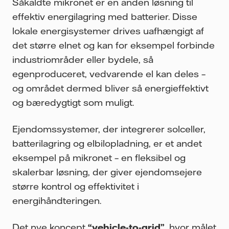
Såkaldte mikronet er en anden løsning til
effektiv energilagring med batterier. Disse
lokale energisystemer drives uafhængigt af
det større elnet og kan for eksempel forbinde
industriområder eller bydele, så
egenproduceret, vedvarende el kan deles –
og området dermed bliver så energieffektivt
og bæredygtigt som muligt.
Ejendomssystemer, der integrerer solceller,
batterilagring og elbilopladning, er et andet
eksempel på mikronet – en fleksibel og
skalerbar løsning, der giver ejendomsejere
større kontrol og effektivitet i
energihåndteringen.
Det nye koncept
“vehicle-to-grid”
, hvor målet