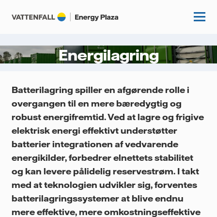
Energilagring
Start
Batterilagring spiller en afgørende rolle i
Videnscenter
overgangen til en mere bæredygtig og
robust energifremtid. Ved at lagre og frigive
Fordybning
Kundecases
elektrisk energi effektivt understøtter
Guides
batterier integrationen af vedvarende
Om os
energikilder, forbedrer elnettets stabilitet
Artikler
og kan levere pålidelig reservestrøm. I takt
Vattenfall.dk
med at teknologien udvikler sig, forventes
batterilagringssystemer at blive endnu
mere effektive, mere omkostningseffektive