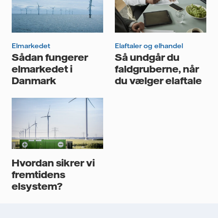
Jeg giver mit samtykke til, at Vattenfall må opbevare og
behandle mine personlige data.
Elmarkedet
Elaftaler og elhandel
Sådan fungerer
Så undgår du
elmarkedet i
faldgruberne, når
Danmark
du vælger elaftale
Hvordan sikrer vi
fremtidens
elsystem?