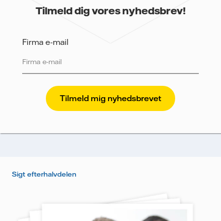
Tilmeld dig vores nyhedsbrev!
Firma e-mail
Vattenfall beskytter og respekterer dit privatliv. For at
Vattenfalls salg til store virksomheder kan sende
nyhedsbrevet til dig, har vi brug for dine oplysninger.
Vi sporer e-mails for at måle og analysere deres
performance, herunder åbningsrate og klikrate. Dine
oplysninger vil udelukkende blive anvendt til at
sende nyhedsbrevet. Dine oplysninger vil ikke blive
delt med tredjepart, og du kan til enhver tid trække
Sigt efterhalvdelen
dit samtykke tilbage. Læs vores
persondatapolitik
for
mere information om, hvordan Vattenfall behandler
dine personoplysninger.
Jeg giver samtykke til, at Vattenfall må behandle