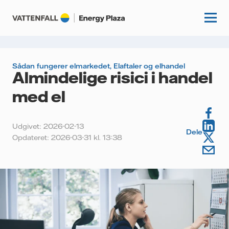
Sådan fungerer elmarkedet
,
Elaftaler og elhandel
Almindelige risici i handel
Start
med el
Videnscenter
Udgivet: 2026-02-13
Fordybning
Dele
Kundecases
Opdateret: 2026-03-31 kl. 13:38
Guides
Om os
Artikler
Vattenfall.dk