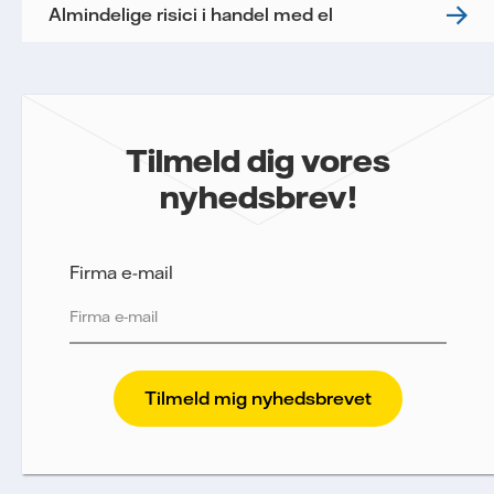
Almindelige risici i handel med el
Tilmeld dig vores
nyhedsbrev!
Firma e-mail
Vattenfall beskytter og respekterer dit privatliv. For
at Vattenfalls salg til store virksomheder kan
sende nyhedsbrevet til dig, har vi brug for dine
oplysninger. Vi sporer e-mails for at måle og
analysere deres performance, herunder