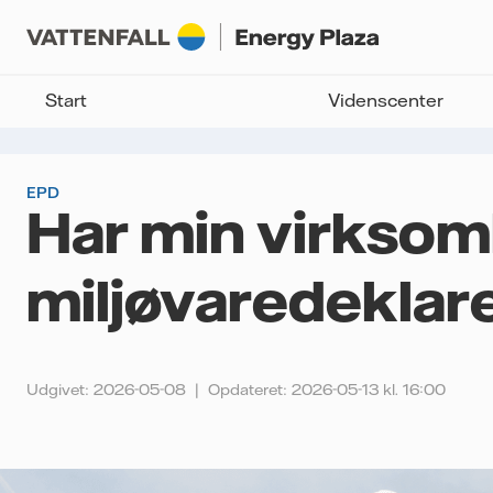
Start
Videnscenter
EPD
Har min virksom
miljøvaredeklare
Udgivet: 2026-05-08
Opdateret: 2026-05-13 kl. 16:00