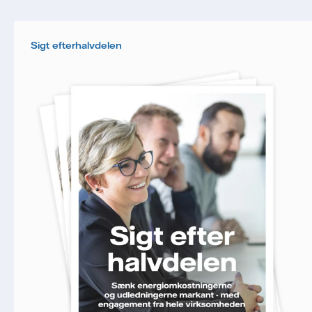
åbningsrate og klikrate. Dine oplysninger vil
udelukkende blive anvendt til at sende
nyhedsbrevet. Dine oplysninger vil ikke blive delt
Sigt efterhalvdelen
med tredjepart, og du kan til enhver tid trække dit
samtykke tilbage. Læs vores
persondatapolitik
for
mere information om, hvordan Vattenfall
behandler dine personoplysninger.
Jeg giver samtykke til, at Vattenfall må
behandle mine personoplysninger med henblik på
at sende mig nyhedsbrevet.