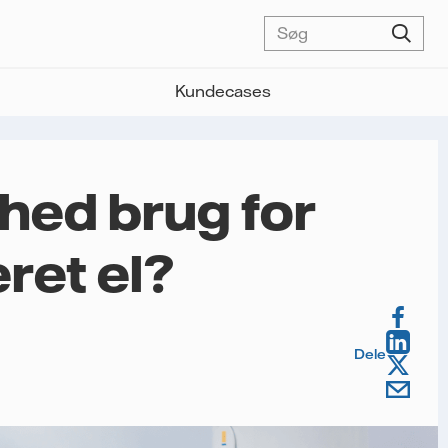
Kundecases
hed brug for
ret el?
Dele