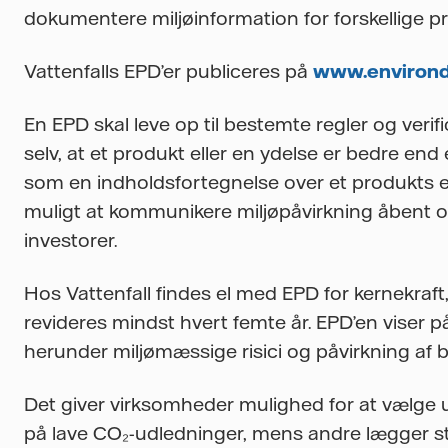
dokumentere miljøinformation for forskellige p
Vattenfalls EPD’er publiceres på
www.environ
En EPD skal leve op til bestemte regler og verifi
selv, at et produkt eller en ydelse er bedre e
som en indholdsfortegnelse over et produkts el
muligt at kommunikere miljøpåvirkning åbent 
investorer.
Hos Vattenfall findes el med EPD for kernekraft
revideres mindst hvert femte år. EPD’en viser p
herunder miljømæssige risici og påvirkning af bi
Det giver virksomheder mulighed for at vælge ud 
på lave CO₂-udledninger, mens andre lægger s