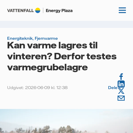
Energiteknik
,
Fjernvarme
Kan varme lagres til
Start
vinteren? Derfor testes
Videnscenter
varmegrubelagre
Fordybning
Kundecases
Guides
Udgivet: 2026-06-09 kl. 12:38
Dele
Om os
Artikler
Vattenfall.dk