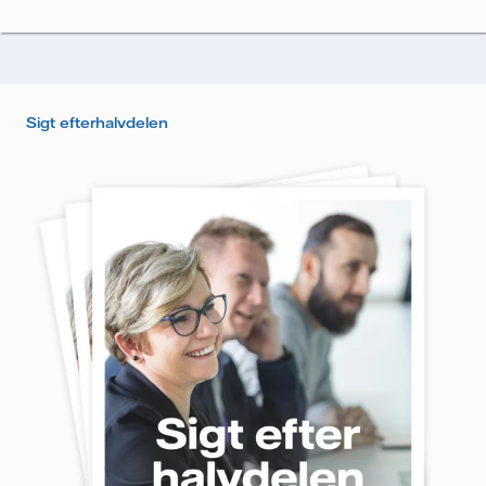
Vi sporer e-mails for at måle og analysere deres
performance, herunder åbningsrate og klikrate. Dine
oplysninger vil udelukkende blive anvendt til at
sende nyhedsbrevet. Dine oplysninger vil ikke blive
delt med tredjepart, og du kan til enhver tid trække
Sigt efterhalvdelen
dit samtykke tilbage. Læs vores
persondatapolitik
for
mere information om, hvordan Vattenfall behandler
dine personoplysninger.
Jeg giver samtykke til, at Vattenfall må behandle
mine personoplysninger med henblik på at sende
mig nyhedsbrevet.