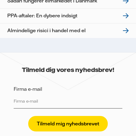
Sådan fungerer elmarkedet i Danmark
PPA-aftaler: En dybere indsigt
Almindelige risici i handel med el
Tilmeld dig vores nyhedsbrev!
Firma e-mail
Vattenfall beskytter og respekterer dit privatliv. For at
Vattenfalls salg til store virksomheder kan sende
nyhedsbrevet til dig, har vi brug for dine oplysninger.