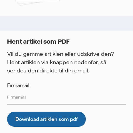
Hent artikel som PDF
Vil du gemme artiklen eller udskrive den?
Hent artiklen via knappen nedenfor, så
sendes den direkte til din email.
Firmamail
Vattenfall beskytter og respekterer dit privatliv. Dine
oplysninger bruges til at sende det materiale, du har valgt
at downloade, samt til i fremtiden at kunne sende