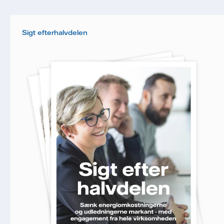
åbningsrate og klikrate. Dine oplysninger vil
udelukkende blive anvendt til at sende
nyhedsbrevet. Dine oplysninger vil ikke blive delt
Sigt efterhalvdelen
med tredjepart, og du kan til enhver tid trække dit
samtykke tilbage. Læs vores
persondatapolitik
for
mere information om, hvordan Vattenfall
behandler dine personoplysninger.
Jeg giver samtykke til, at Vattenfall må
behandle mine personoplysninger med henblik på
at sende mig nyhedsbrevet.