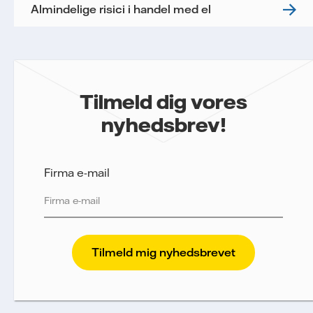
Almindelige risici i handel med el
Tilmeld dig vores
nyhedsbrev!
Firma e-mail
Vattenfall beskytter og respekterer dit privatliv. For
at Vattenfalls salg til store virksomheder kan
sende nyhedsbrevet til dig, har vi brug for dine
oplysninger. Vi sporer e-mails for at måle og
analysere deres performance, herunder