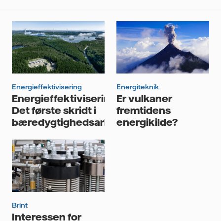
persondatapolitik
for at få flere oplysninger om personlige
data hos Vattenfall. Klik i feltet for at godkende, at vi
håndterer dine personlige data:
Jeg giver mit samtykke til, at Vattenfall må opbevare og
behandle mine personlige data.
Energieffektivisering
Energiteknik
Energieffektivisering.
Er vulkaner
Det første skridt i
fremtidens
bæredygtighedsarbejdet
energikilde?
Brint
Interessen for