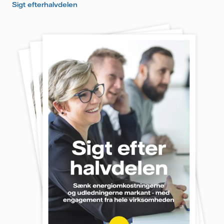
Sigt efterhalvdelen
dit samtykke tilbage. Læs vores
persondatapolitik
for
mere information om, hvordan Vattenfall behandler
dine personoplysninger.
Jeg giver samtykke til, at Vattenfall må behandle
mine personoplysninger med henblik på at sende
mig nyhedsbrevet.