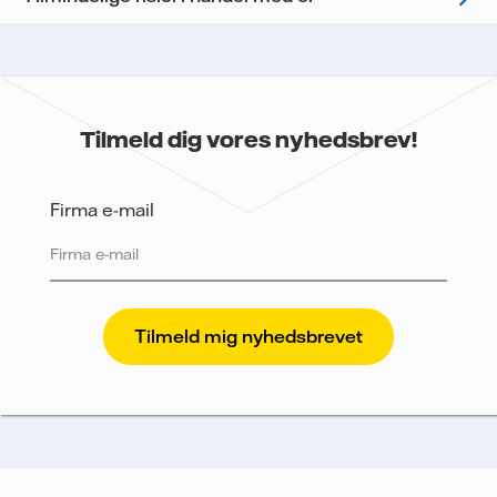
Tilmeld dig vores nyhedsbrev!
Firma e-mail
Vattenfall beskytter og respekterer dit privatliv. For at
Vattenfalls salg til store virksomheder kan sende
nyhedsbrevet til dig, har vi brug for dine oplysninger.
Vi sporer e-mails for at måle og analysere deres
performance, herunder åbningsrate og klikrate. Dine
oplysninger vil udelukkende blive anvendt til at
sende nyhedsbrevet. Dine oplysninger vil ikke blive
delt med tredjepart, og du kan til enhver tid trække