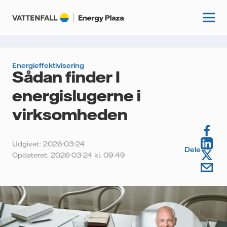
Energieffektivisering
Sådan finder I
Start
energislugerne i
Videnscenter
virksomheden
Fordybning
Kundecases
Udgivet: 2026-03-24
Guides
Dele
Opdateret: 2026-03-24 kl. 09:49
Om os
Artikler
Vattenfall.dk