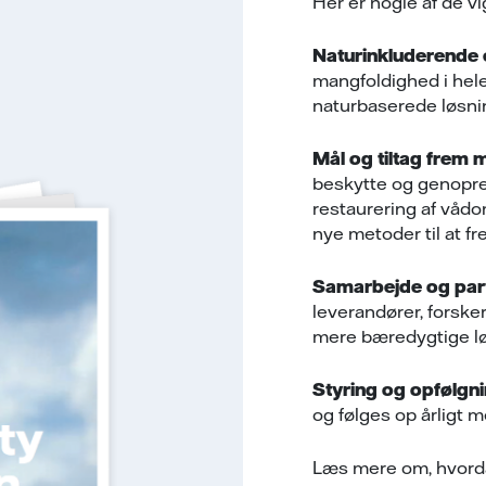
Her er nogle af de vi
Naturinkluderende e
mangfoldighed i hele
naturbaserede løsnin
Mål og tiltag frem
beskytte og genopr
restaurering af vådo
nye metoder til at f
Samarbejde og par
leverandører, forske
mere bæredygtige lø
Styring og opfølgni
og følges op årligt 
Læs mere om, hvordan 