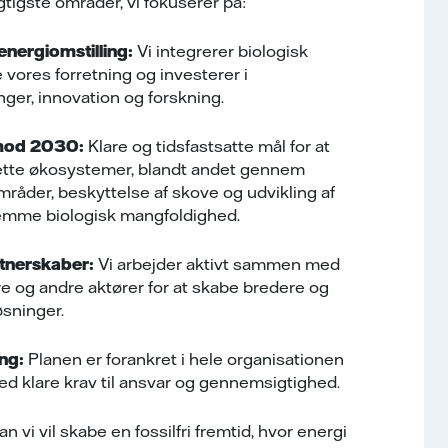
gtigste områder, vi fokuserer på:
nergiomstilling:
Vi integrerer biologisk
 vores forretning og investerer i
ger, innovation og forskning.
 mod 2030:
Klare og tidsfastsatte mål for at
ette økosystemer, blandt andet gennem
mråder, beskyttelse af skove og udvikling af
remme biologisk mangfoldighed.
tnerskaber:
Vi arbejder aktivt sammen med
re og andre aktører for at skabe bredere og
sninger.
ng:
Planen er forankret i hele organisationen
med klare krav til ansvar og gennemsigtighed.
vi vil skabe en fossilfri fremtid, hvor energi